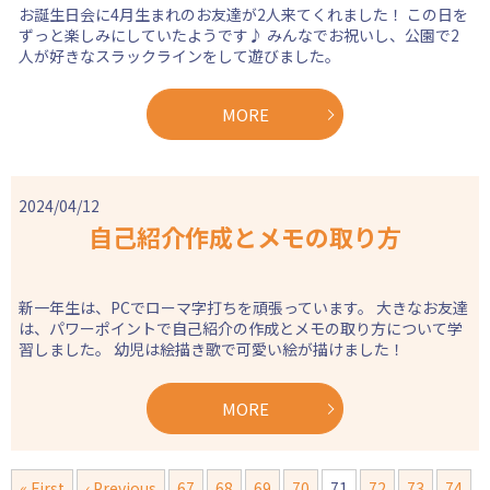
お誕生日会に4月生まれのお友達が2人来てくれました！ この日を
ずっと楽しみにしていたようです♪ みんなでお祝いし、公園で2
人が好きなスラックラインをして遊びました。
MORE
2024/04/12
自己紹介作成とメモの取り方
新一年生は、PCでローマ字打ちを頑張っています。 大きなお友達
は、パワーポイントで自己紹介の作成とメモの取り方について学
習しました。 幼児は絵描き歌で可愛い絵が描けました！
MORE
« First
‹ Previous
67
68
69
70
71
72
73
74