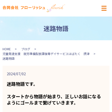
メ
迷路物語
HOME
ブログ
児童発達支援 就労準備型放課後等デイサービスはばたく 摂津
迷路物語
2024/07/02
迷路物語です。
スタートから物語が始まり、正しいお話になる
ようにゴールまで繋げていきます。