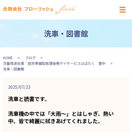
メ
洗車・図書館
HOME
ブログ
児童発達支援 就労準備型放課後等デイサービスはばたく 豊中
洗車・図書館
2025/07/23
洗車と読書です。
洗車機の中では「大雨〜」とはしゃぎ、熱い
中、皆で綺麗に拭きあげてくれました。