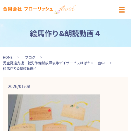
メ
絵馬作り&朗読動画４
HOME
ブログ
児童発達支援 就労準備型放課後等デイサービスはばたく 豊中
絵馬作り&朗読動画４
2026/01/08