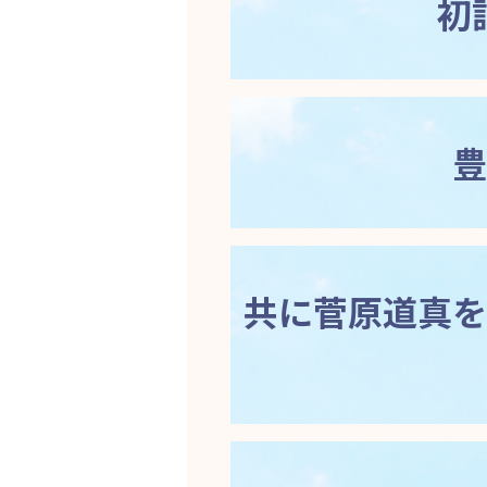
初
豊
共に菅原道真を