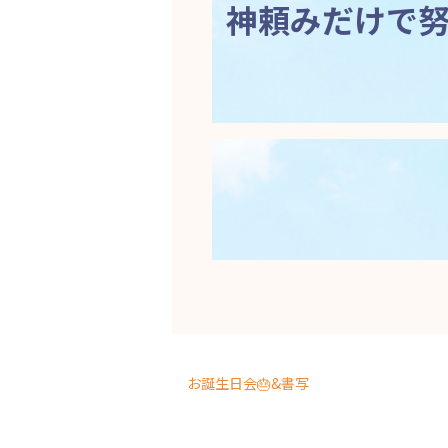
神頼みだけで
お誕生日会🎂&書写