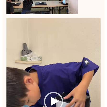
動
画
プ
レ
ー
ヤ
ー