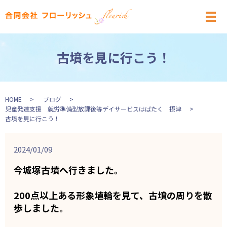
メ
古墳を見に行こう！
HOME
ブログ
児童発達支援 就労準備型放課後等デイサービスはばたく 摂津
古墳を見に行こう！
2024/01/09
今城塚古墳へ行きました。
200点以上ある形象埴輪を見て、古墳の周りを散
歩しました。