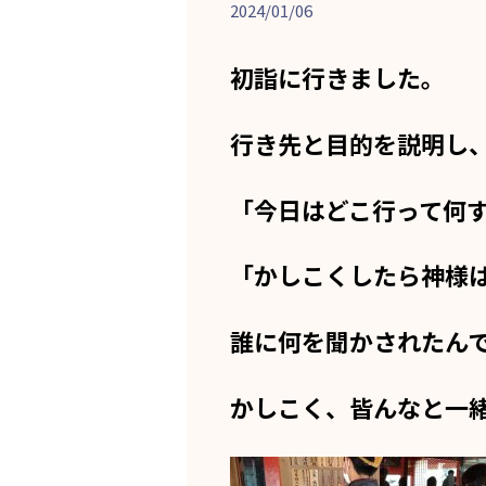
2024/01/06
初詣に行きました。
行き先と目的を説明し
「今日はどこ行って何
「かしこくしたら神様
誰に何を聞かされたん
かしこく、皆んなと一