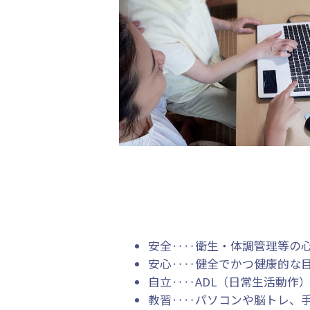
安全‥‥衛生・体調管理等の
安心‥‥健全でかつ健康的な
自立‥‥ADL（日常生活動作
教習‥‥パソコンや脳トレ、