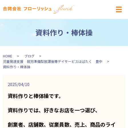
メ
資料作り・棒体操
HOME
ブログ
児童発達支援 就労準備型放課後等デイサービスはばたく 豊中
資料作り・棒体操
2025/04/10
資料作りと棒体操です。
資料作りでは、好きなお店を一つ選び、
創業者、店舗数、従業員数、売上、商品のライ