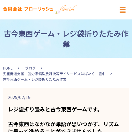
メ
古今東西ゲーム・レジ袋折りたたみ作
業
HOME
ブログ
児童発達支援 就労準備型放課後等デイサービスはばたく 豊中
古今東西ゲーム・レジ袋折りたたみ作業
2025/02/19
レジ袋折り畳みと古今東西ゲームです。
古今東西はなかなか単語が思いつかず、リズム
に乗って進めることができませんでした。