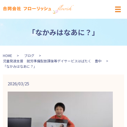
メ
「なかみはなあに？」
HOME
ブログ
児童発達支援 就労準備型放課後等デイサービスはばたく 豊中
「なかみはなあに？」
2026/03/25