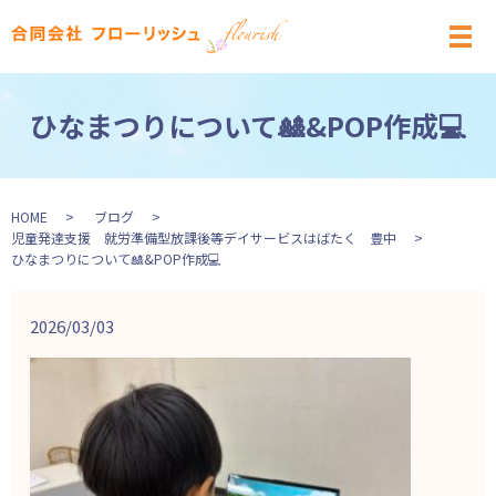
メ
ひなまつりについて🎎&POP作成💻
HOME
ブログ
児童発達支援 就労準備型放課後等デイサービスはばたく 豊中
ひなまつりについて🎎&POP作成💻
2026/03/03