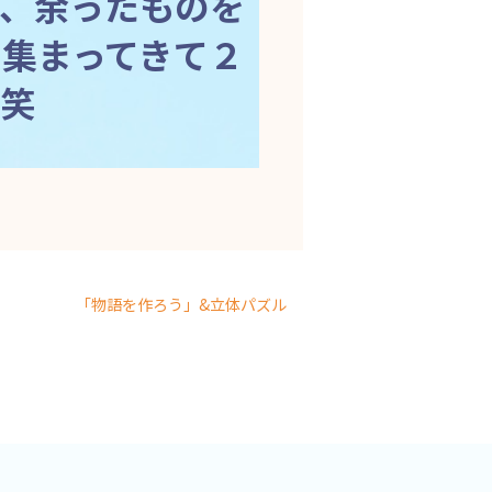
、余ったものを
集まってきて２
笑
「物語を作ろう」&立体パズル