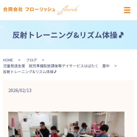
メ
反射トレーニング&リズム体操🎵
HOME
ブログ
児童発達支援 就労準備型放課後等デイサービスはばたく 豊中
反射トレーニング&リズム体操🎵
2026/02/13