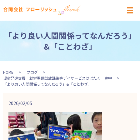
メ
「より良い人間関係ってなんだろう」
&「ことわざ」
HOME
ブログ
児童発達支援 就労準備型放課後等デイサービスはばたく 豊中
「より良い人間関係ってなんだろう」&「ことわざ」
2026/02/05