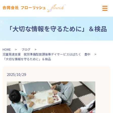
メ
「大切な情報を守るために」＆検品
HOME
ブログ
児童発達支援 就労準備型放課後等デイサービスはばたく 豊中
「大切な情報を守るために」＆検品
2025/10/29