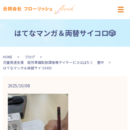
メ
はてなマンガ＆両替サイコロ🎲
HOME
ブログ
児童発達支援 就労準備型放課後等デイサービスはばたく 豊中
はてなマンガ＆両替サイコロ🎲
2025/10/08