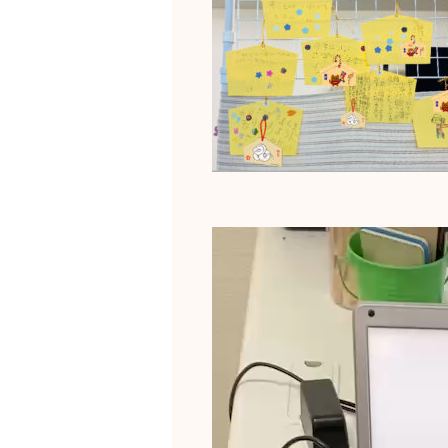
動
画
プ
レ
ー
ヤ
ー