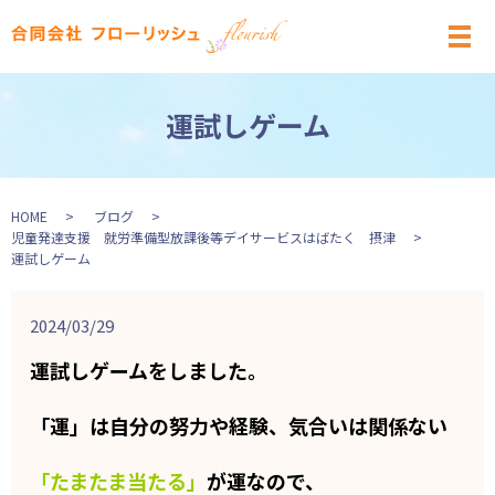
メ
運試しゲーム
HOME
ブログ
児童発達支援 就労準備型放課後等デイサービスはばたく 摂津
運試しゲーム
2024/03/29
運試しゲームをしました。
「運」は自分の努力や経験、気合いは関係ない
「たまたま当たる」
が運なので、