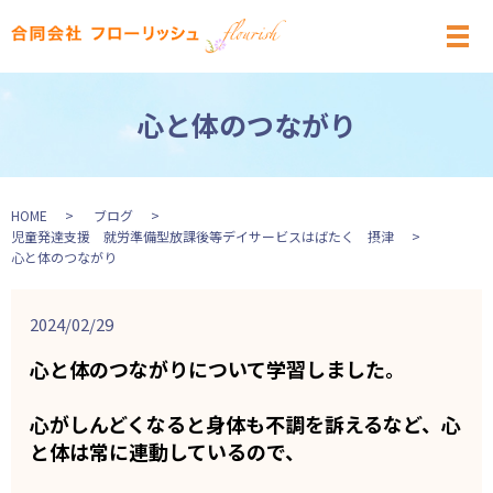
メ
心と体のつながり
HOME
ブログ
児童発達支援 就労準備型放課後等デイサービスはばたく 摂津
心と体のつながり
2024/02/29
心と体のつながりについて学習しました。
心がしんどくなると身体も不調を訴えるなど、心
と体は常に連動しているので、