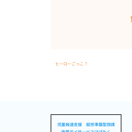
ヒーローごっこ？
児童発達支援 就労準備型放課
後等デイサービスはばたく