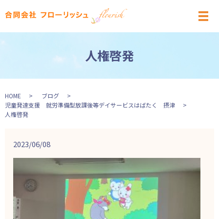
メ
人権啓発
HOME
ブログ
児童発達支援 就労準備型放課後等デイサービスはばたく 摂津
人権啓発
2023/06/08