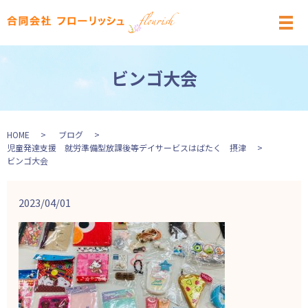
メ
ビンゴ大会
HOME
ブログ
児童発達支援 就労準備型放課後等デイサービスはばたく 摂津
ビンゴ大会
2023/04/01