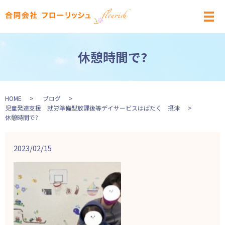
メ
休憩時間で?
HOME
ブログ
児童発達支援 就労準備型放課後等デイサービスはばたく 摂津
休憩時間で?
2023/02/15