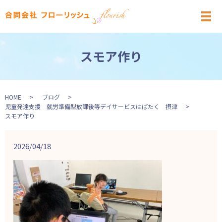
メ
スモア作り
HOME
ブログ
児童発達支援 就労準備型放課後等デイサービスはばたく 摂津
スモア作り
2026/04/18