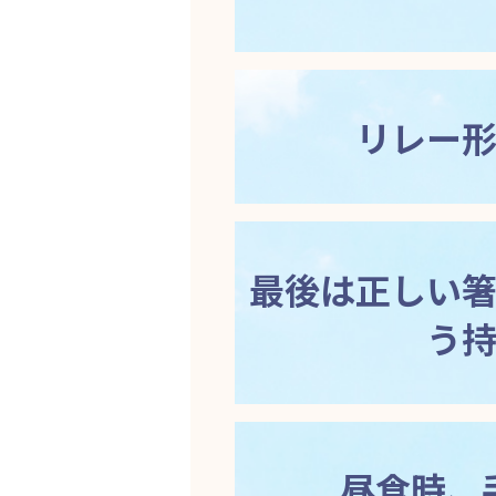
リレー
最後は正しい
う
昼食時、