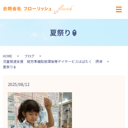
メ
夏祭り🏮
HOME
ブログ
児童発達支援 就労準備型放課後等デイサービスはばたく 摂津
夏祭り🏮
2025/08/12