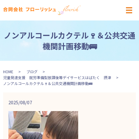
メ
ノンアルコールカクテル🍷＆公共交通
機関計画移動🚌
HOME
ブログ
児童発達支援 就労準備型放課後等デイサービスはばたく 摂津
ノンアルコールカクテル🍷＆公共交通機関計画移動🚌
2025/08/07